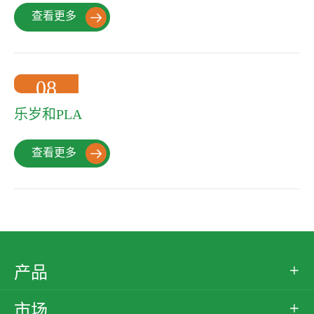
查看更多

08
2022-10
乐岁和PLA
查看更多

产品

市场
