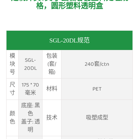
格，圆形塑料透明盒
SGL-20DL规范
模
包装
SGL-
块
(套/
240套/ctn
20DL
号
箱)
尺
175 * 70
材料
PET
寸
毫米
底座: 黑
颜
色
技术
吸塑成型
色
盖子: 透
明