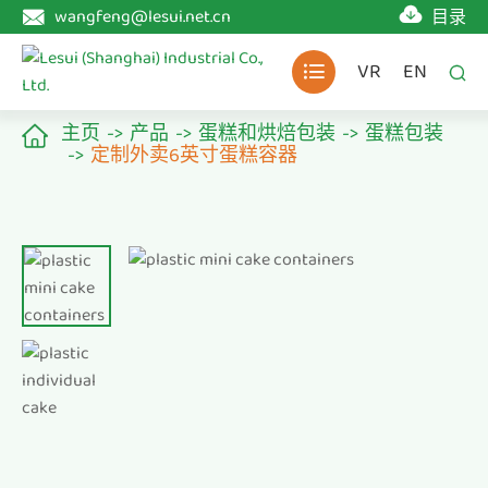

wangfeng@lesui.net.cn
目录

VR
EN


主页
产品
蛋糕和烘焙包装
蛋糕包装

定制外卖6英寸蛋糕容器