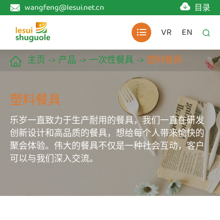

wangfeng@lesui.net.cn
目录

VR
EN


主页
产品
一次性餐具
塑料餐具

塑料餐具
乐岁一直致力于生产耐用的餐具，我们一直在研发
创新设计和高品质的餐具，想给每个人带来愉快的
聚会体验。伟大的餐具不仅是一种社会互动，客户
可以与我们深入交流。