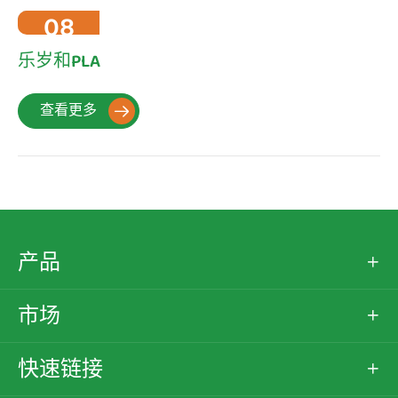
08
2022-10
乐岁和PLA
查看更多

产品

市场

快速链接
