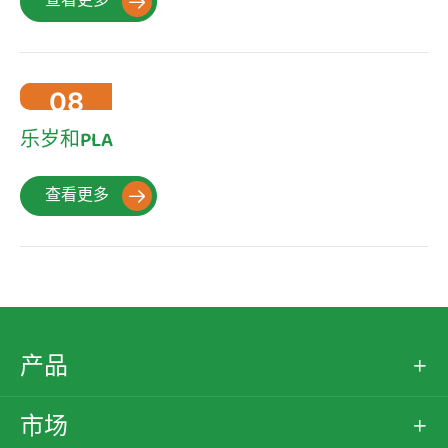
查看更多

08
2022-10
乐岁和PLA
查看更多

产品

市场
