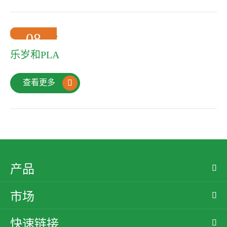
08
2022-10
乐岁和PLA
查看更多

产品

市场

快速链接
