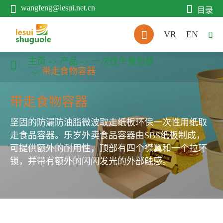


wangfeng@lesui.net.cn
目录

VR
EN

主页
产品
一次性午餐包装

带走食物容器
带走食物容器
坚固的防漏防油脂微波取走纸板环保一次性用纸取
走食品容器。乐岁外卖食品容器由SBS纸板制成，
可提供额外的耐用性，顶部有四个襟翼和一个拉环
锁，并带有额外的闪闪发光的外部触感。