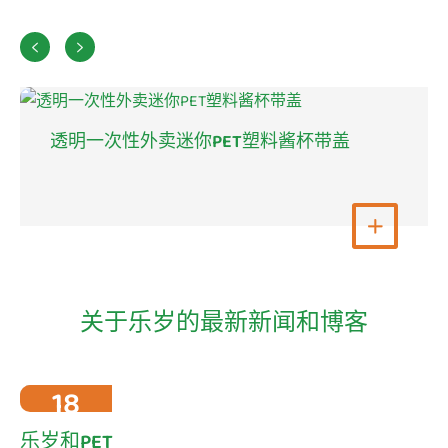


透明一次性外卖迷你PET塑料酱杯带盖
查看更多

关于乐岁的最新新闻和博客
18
2022-10
乐岁和PET