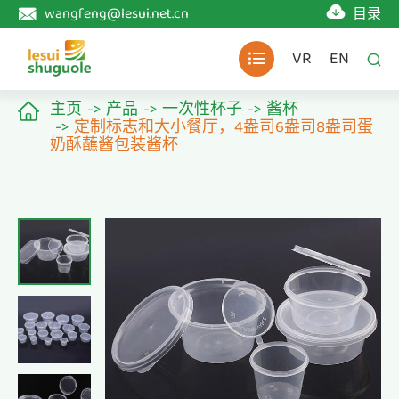

wangfeng@lesui.net.cn
目录

VR
EN


主页
产品
一次性杯子
酱杯

定制标志和大小餐厅，4盎司6盎司8盎司蛋
奶酥蘸酱包装酱杯