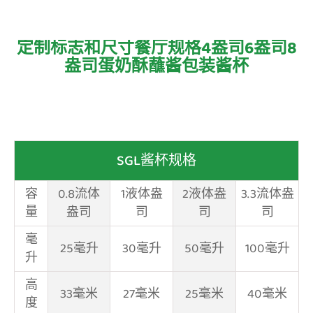
定制标志和尺寸餐厅规格4盎司6盎司8
盎司蛋奶酥蘸酱包装酱杯
SGL酱杯规格
容
0.8流体
1液体盎
2液体盎
3.3流体盎
量
盎司
司
司
司
毫
25毫升
30毫升
50毫升
100毫升
升
高
33毫米
27毫米
25毫米
40毫米
度