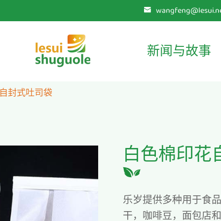
wangfeng@lesui.ne

新闻与故事
自封式吐司袋
白色棉印花
乐岁提供多种用于食
干，咖啡豆，面包店