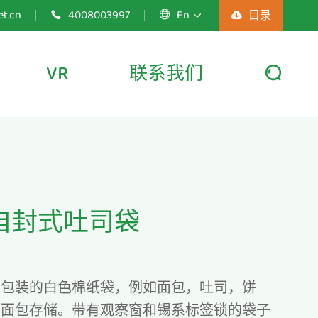
t.cn
4008003997
En
目录




VR
联系我们

自封式吐司袋
品包装的白色棉纸袋，例如面包，吐司，饼
和面包存储。带有观察窗和锡系标签锁的袋子