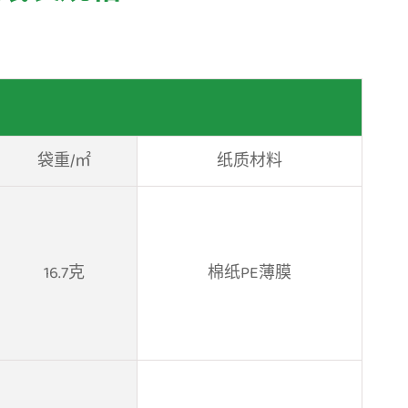
袋重/㎡
纸质材料
16.7克
棉纸PE薄膜