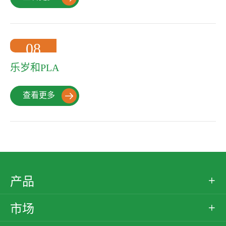
08
2022-10
乐岁和PLA
查看更多

产品

市场
