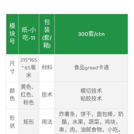
包
模
纸-小
装
块
300套/ctn
吃-11
(套/
号
箱)
215*165
尺
* 65毫
材料
‎食品gread卡通
寸
米
黄色、
颜
模切技术
红色、
技术
色
粘胶技术
粉色
炸薯条，饼干，面包棒，奶
形
矩形
用法
酪，水果，蔬菜，鸡块，
状
串，肉，油腻食物，小吃。